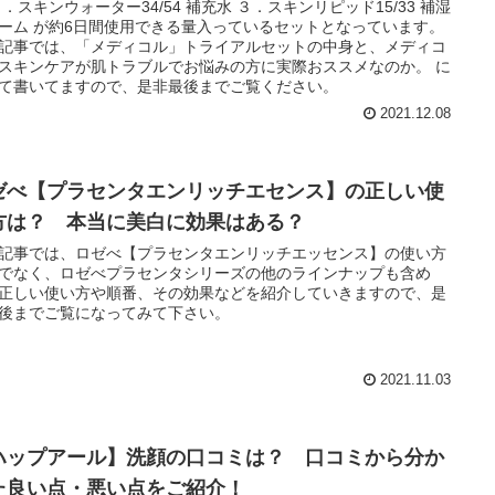
２．スキンウォーター34/54 補充水 ３．スキンリピッド15/33 補湿
ーム が約6日間使用できる量入っているセットとなっています。
記事では、「メディコル」トライアルセットの中身と、メディコ
スキンケアが肌トラブルでお悩みの方に実際おススメなのか。 に
て書いてますので、是非最後までご覧ください。
2021.12.08
ゼべ【プラセンタエンリッチエセンス】の正しい使
方は？ 本当に美白に効果はある？
記事では、ロゼべ【プラセンタエンリッチエッセンス】の使い方
でなく、ロゼべプラセンタシリーズの他のラインナップも含め
正しい使い方や順番、その効果などを紹介していきますので、是
後までご覧になってみて下さい。
2021.11.03
ハップアール】洗顔の口コミは？ 口コミから分か
た良い点・悪い点をご紹介！