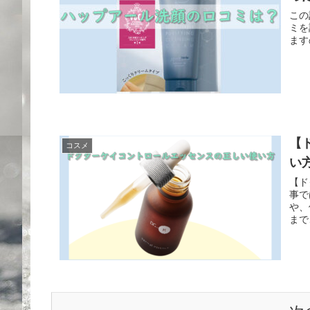
この
ミを
ます
【
コスメ
い
【ド
事で
や、
まで