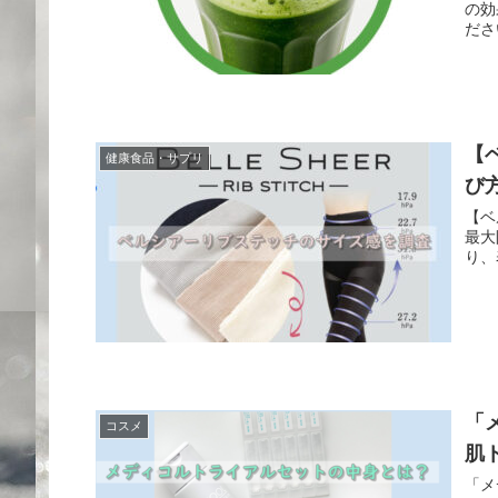
の効
ださ
【
健康食品・サプリ
び
【ベ
最大
り、
「
コスメ
肌
「メ