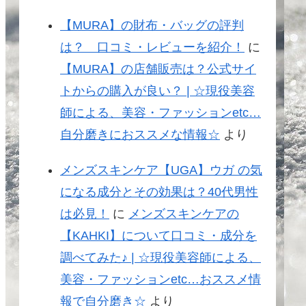
【MURA】の財布・バッグの評判
は？ 口コミ・レビューを紹介！
に
【MURA】の店舗販売は？公式サイ
トからの購入が良い？ | ☆現役美容
師による、美容・ファッションetc…
自分磨きにおススメな情報☆
より
メンズスキンケア【UGA】ウガ の気
になる成分とその効果は？40代男性
は必見！
に
メンズスキンケアの
【KAHKI】について口コミ・成分を
調べてみた♪ | ☆現役美容師による、
美容・ファッションetc…おススメ情
報で自分磨き☆
より