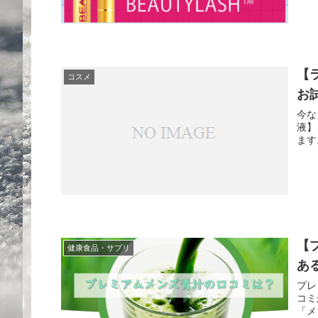
【
コスメ
お
今な
液】
ます
【
健康食品・サプリ
あ
プレ
コミ
「メ