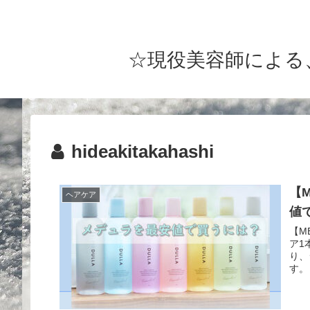
☆現役美容師による、
hideakitakahashi
【
ヘアケア
値
【M
ア1
り、
す。