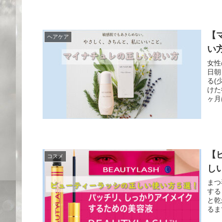
【
ヘアケア
い
女性
日朝
る(
けた
ヶ月
【
コスメ
し
まつ
する
と乾
るま