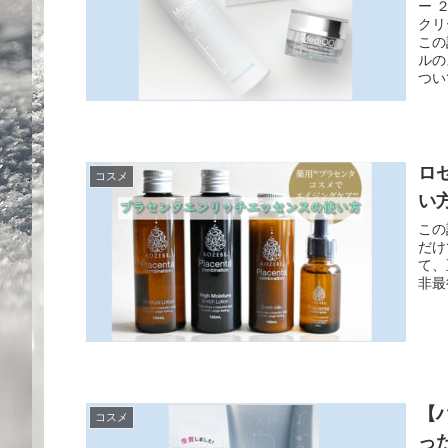
ー 
クリ
この
ルの
つい
ロ
コスメ
い
この
だけ
て、
非最
【
コスメ
っ