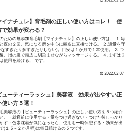
2022.02.13
マイナチュレ】育毛剤の正しい使い方はコレ！ 使
方で効果が変わる？
のための無添加育毛剤【マイナチュレ】の正しい使い方は、 １.毎
と夜の２回、気になる所を中心に頭皮に直接つける。 ２.適量を守
少なすぎたり多すぎたりしない)。目安は１か月で１本使用。 ３.つ
後、指の腹で頭皮に馴染ませながらマッサージする。 ４.まずは６
は使用を続ける。 です。
2022.02.07
ビューティーラッシュ】美容液 効果が出やすい正
い使い方５選！
毛美容液の【ビューティーラッシュ】の正しい使い方を５つ紹介
と、・就寝前に使用する・量をつけ過ぎない・つけた後しっかり
かす・色素沈着が気になったら、使用を一時休憩する・効果が出
で(１.5～２か月程)は毎日続けるの５つです。